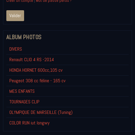
Créer un compte
|
Mot de passe perdu ?
Valider
ALBUM PHOTOS
DIVERS
Renault CLIO 4 RS -2014
HONDA HORNET 600cc,105 cv
Peugeot 308 cc féline - 165 cv
MES ENFANTS
TOURNAGES CLIP
OLYMPIQUE DE MARSEILLE (Tuning)
COLOR RUN iut longwy