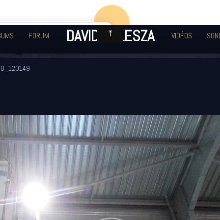
DAVID KULESZA
BUMS
FORUM
VIDÉOS
SON
30_120149