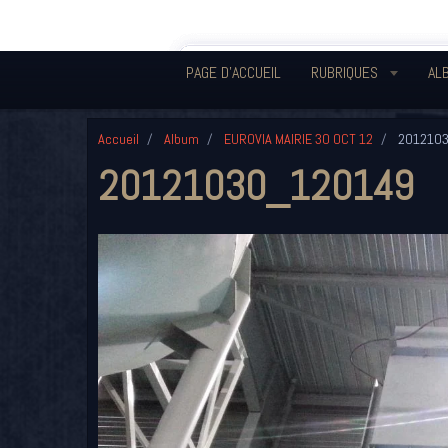
PAGE D'ACCUEIL
RUBRIQUES
AL
Accueil
Album
EUROVIA MAIRIE 30 OCT 12
201210
20121030_120149