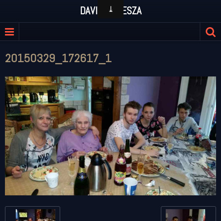
DAVID KULESZA
20150329_172617_1